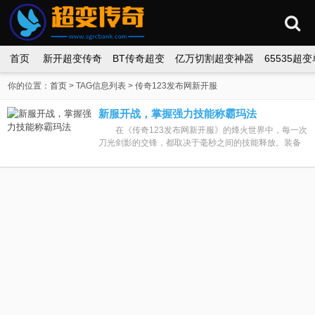
首页
新开超变传奇
BT传奇超变
亿万切割超变神器
65535超
你的位置：
首页
> TAG信息列表 > 传奇123发布网新开服
新服开战，掌握强力技能称霸玛法
在《传奇123发布网新开服》的烽火世界中，每一次
刀光剑影的交锋，都取决于毫秒之间的技能释放。装备
固然重要，但真正决定胜负的，往往是那一记扭转乾坤
的强力技能。如今，随着新...