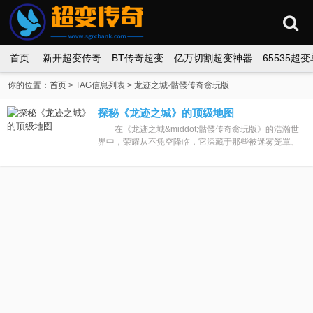
首页
新开超变传奇
BT传奇超变
亿万切割超变神器
65535超
你的位置：
首页
> TAG信息列表 > 龙迹之城·骷髅传奇贪玩版
探秘《龙迹之城》的顶级地图
在《龙迹之城&middot;骷髅传奇贪玩版》的浩瀚世
界中，荣耀从不凭空降临，它深藏于那些被迷雾笼罩、
被强者踏遍却鲜少外传的顶级地图之中。这里没有新手
村的安宁，也没有主城的...