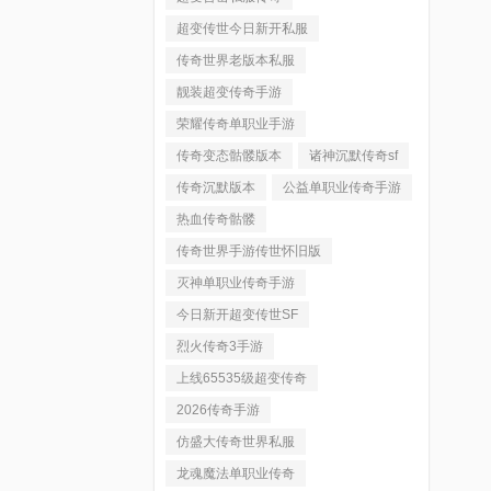
超变传世今日新开私服
传奇世界老版本私服
靓装超变传奇手游
荣耀传奇单职业手游
传奇变态骷髅版本
诸神沉默传奇sf
传奇沉默版本
公益单职业传奇手游
热血传奇骷髅
传奇世界手游传世怀旧版
灭神单职业传奇手游
今日新开超变传世SF
烈火传奇3手游
上线65535级超变传奇
2026传奇手游
仿盛大传奇世界私服
龙魂魔法单职业传奇