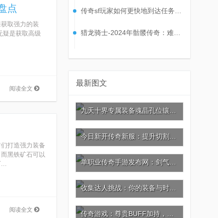
盘点
传奇sf玩家如何更快地到达任务地点?
获取强力的装
猎龙骑士-2024年骷髅传奇：难缠小怪大合集
无疑是获取高级
最新图文
阅读全文
九天十界专属装备魂晶孔位镶嵌攻略：激活灵晶共鸣，战力再攀巅峰!
今日新开传奇新服：提升切割，神器葫芦与坐骑的秘密
它们打造强力装备
，而黑铁矿石可以
单职业传奇手游发布网：剑气如虹，杀戮剑法的极致威力
..
收集达人挑战：你的装备与时装价值几何?
阅读全文
传奇游戏：尊贵BUFF加持，充值引爆极品神装