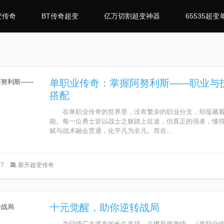
变传奇
BT传奇超变
亿万切割超变神器
65535超变
单职业传奇：掌握阿努利斯——职业与
搭配
在单职业传奇的世界里，没有繁杂的职业分支，却蕴藏着
能。每一位勇士皆以战士之躯踏上征途，但真正的强者，懂
赋与战术融会贯通，化平凡为非凡。而在...
7
新开超变传奇
十元觉醒，助你逆转战局
为回馈广大道友的长久支持，点燃新服激情，《单职业传