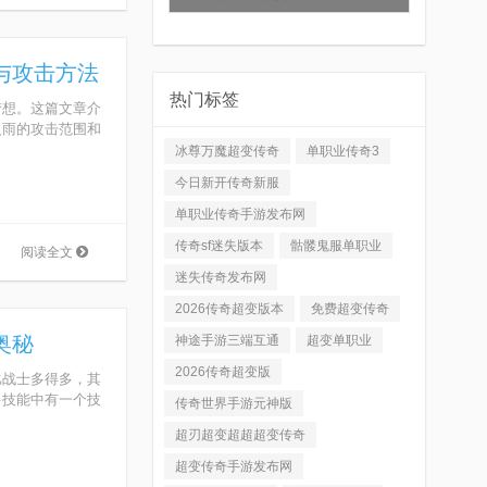
与攻击方法
热门标签
梦想。这篇文章介
火雨的攻击范围和
.
冰尊万魔超变传奇
单职业传奇3
今日新开传奇新服
单职业传奇手游发布网
传奇sf迷失版本
骷髅鬼服单职业
阅读全文
迷失传奇发布网
2026传奇超变版本
免费超变传奇
奥秘
神途手游三端互通
超变单职业
2026传奇超变版
比战士多得多，其
多技能中有一个技
传奇世界手游元神版
超刃超变超超超变传奇
超变传奇手游发布网