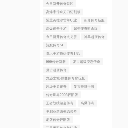
今日新开传奇首区
高爆率传奇刀刀切割版
盟重英雄冰雪单职业
新开传奇新服
高爆传奇手游
超变传奇斩杀版
今日新开传奇火龙服
神马超变传奇
沉默传奇SF
贪玩手游原始传奇1.85
999传奇新服
复古超级变态传奇
复古超变传奇
龙迹之城·骷髅传奇贪玩版
超级王者传奇
复古奇迹手游
传奇世界2003怀旧版
王者战绩超变传奇
高爆传奇
单职业超级变态传奇
老版传奇怀旧版