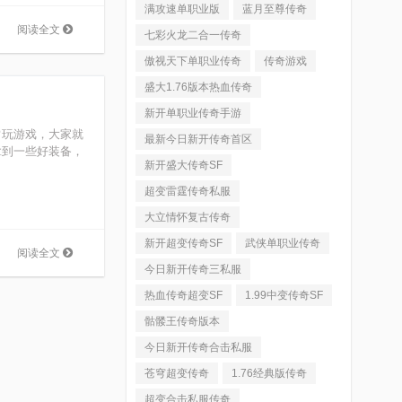
满攻速单职业版
蓝月至尊传奇
阅读全文
七彩火龙二合一传奇
傲视天下单职业传奇
传奇游戏
盛大1.76版本热血传奇
新开单职业传奇手游
常玩游戏，大家就
最新今日新开传奇首区
拿到一些好装备，
新开盛大传奇SF
超变雷霆传奇私服
大立情怀复古传奇
新开超变传奇SF
武侠单职业传奇
阅读全文
今日新开传奇三私服
热血传奇超变SF
1.99中变传奇SF
骷髅王传奇版本
今日新开传奇合击私服
苍穹超变传奇
1.76经典版传奇
超变合击私服传奇