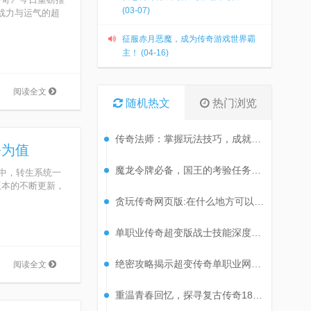
(03-07)
覆战力与运气的超
征服赤月恶魔，成为传奇游戏世界霸
主！ (04-16)
阅读全文
随机热文
热门浏览
传奇法师：掌握玩法技巧，成就非凡之旅
修为值
魔龙令牌必备，国王的考验任务攻略揭秘！
中，转生系统一
版本的不断更新，
贪玩传奇网页版:在什么地方可以刷到尸王?
单职业传奇超变版战士技能深度解析
绝密攻略揭示超变传奇单职业网站高效刷级技巧！
阅读全文
重温青春回忆，探寻复古传奇180经典套装的魅力！