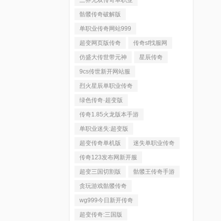
三界无双传奇单职业
骷髅传奇破解版
单职业传奇网站999
超变网页版传奇
传奇sf找服网
仿盛大传世带元神
星辰传奇
9cs传世新开网站服
烈火星辰单职业传奇
绿色传奇·超变版
传奇1.85火龙版本手游
单职业迷失:超变版
超变传奇单机版
迷失单职业传奇
传奇123发布网新开服
超变三国切割版
骷髅王传奇手游
贪玩游戏骷髅传奇
wg999今日新开传奇
超变传奇:三国版