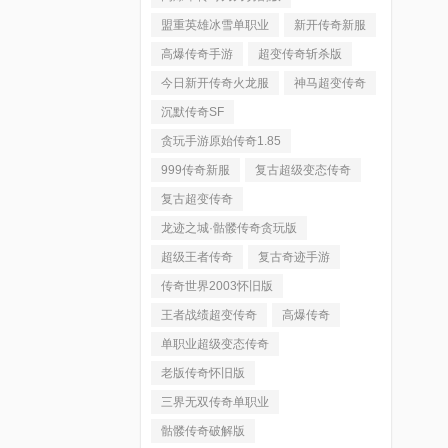
盟重英雄冰雪单职业
新开传奇新服
高爆传奇手游
超变传奇斩杀版
今日新开传奇火龙服
神马超变传奇
沉默传奇SF
贪玩手游原始传奇1.85
999传奇新服
复古超级变态传奇
复古超变传奇
龙迹之城·骷髅传奇贪玩版
超级王者传奇
复古奇迹手游
传奇世界2003怀旧版
王者战绩超变传奇
高爆传奇
单职业超级变态传奇
老版传奇怀旧版
三界无双传奇单职业
骷髅传奇破解版