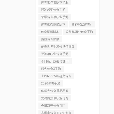
传奇世界老版本私服
靓装超变传奇手游
荣耀传奇单职业手游
传奇变态骷髅版本
诸神沉默传奇sf
传奇沉默版本
公益单职业传奇手游
热血传奇骷髅
传奇世界手游传世怀旧版
灭神单职业传奇手游
今日新开超变传世SF
烈火传奇3手游
上线65535级超变传奇
2026传奇手游
仿盛大传奇世界私服
龙魂魔法单职业传奇
今日新开传奇首区
高爆率传奇刀刀切割版