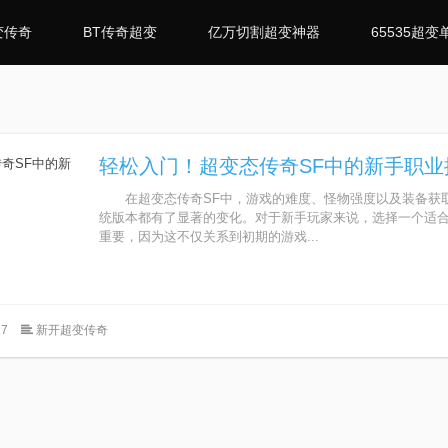
变传奇
BT传奇超变
亿万切割超变神器
65535超变
轻松入门！超变态传奇SF中的新手职业
在超变态传奇SF中，游戏的难度、怪物强度以及装备获
统版本都有了显著的变化。对于新手玩家来说，选择一个适
重要，因为这不仅关系到初期的游戏...
7
新开超变传奇