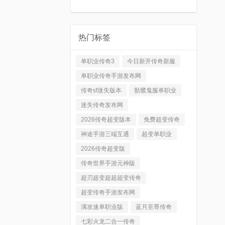
热门标签
单职业传奇3
今日新开传奇新服
单职业传奇手游发布网
传奇sf迷失版本
骷髅鬼服单职业
迷失传奇发布网
2026传奇超变版本
免费超变传奇
神途手游三端互通
超变单职业
2026传奇超变版
传奇世界手游元神版
超刃超变超超超变传奇
超变传奇手游发布网
满攻速单职业版
蓝月至尊传奇
七彩火龙二合一传奇