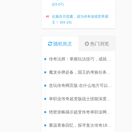
(03-07)
征服赤月恶魔，成为传奇游戏世界霸
主！ (04-16)
随机热文
热门浏览
传奇法师：掌握玩法技巧，成就非凡之旅
魔龙令牌必备，国王的考验任务攻略揭秘！
贪玩传奇网页版:在什么地方可以刷到尸王?
单职业传奇超变版战士技能深度解析
绝密攻略揭示超变传奇单职业网站高效刷级技巧！
重温青春回忆，探寻复古传奇180经典套装的魅力！