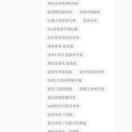
单职业传奇网站999
超变网页版传奇
传奇sf找服网
仿盛大传世带元神
星辰传奇
9cs传世新开网站服
烈火星辰单职业传奇
绿色传奇·超变版
传奇1.85火龙版本手游
单职业迷失:超变版
超变传奇单机版
迷失单职业传奇
传奇123发布网新开服
超变三国切割版
骷髅王传奇手游
贪玩游戏骷髅传奇
wg999今日新开传奇
超变传奇:三国版
复古传奇1.76复古经典版
单职业迷失：超变版