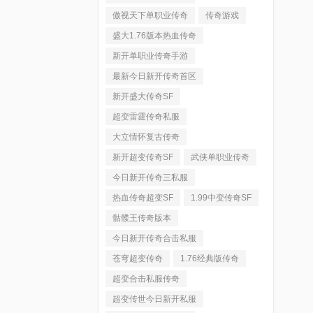
傲视天下单职业传奇
传奇游戏
盛大1.76版本热血传奇
新开单职业传奇手游
最新今日新开传奇首区
新开盛大传奇SF
超变雷霆传奇私服
大立情怀复古传奇
新开超变传奇SF
武侠单职业传奇
今日新开传奇三私服
热血传奇超变SF
1.99中变传奇SF
骷髅王传奇版本
今日新开传奇合击私服
苍穹超变传奇
1.76经典版传奇
超变合击私服传奇
超变传世今日新开私服