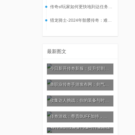
传奇sf玩家如何更快地到达任务地点?
猎龙骑士-2024年骷髅传奇：难缠小怪大合集
最新图文
今日新开传奇新服：提升切割，神器葫芦与坐骑的秘密
单职业传奇手游发布网：剑气如虹，杀戮剑法的极致威力
收集达人挑战：你的装备与时装价值几何?
传奇游戏：尊贵BUFF加持，充值引爆极品神装
各转生阶段装备门槛与打宝路线