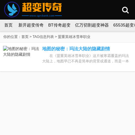
首页
新开超变传奇
BT传奇超变
亿万切割超变神器
65535超
你的位置：
首页
> TAG信息列表 > 盟重英雄冰雪单职业
地图的秘密：玛法大陆的隐藏剧情
在《盟重英雄冰雪单职业》这片被寒霜覆盖的玛法
大陆上，地图早已不再是简单的背景或通道，而是一本
由冰晶与鲜血写就的秘典。这里没有三大职业的分工协
作，只有清一色的战士，手...