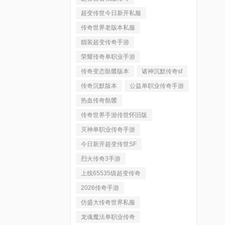
超变传世今日新开私服
传奇世界老版本私服
靓装超变传奇手游
荣耀传奇单职业手游
传奇变态骷髅版本
诸神沉默传奇sf
传奇沉默版本
公益单职业传奇手游
热血传奇骷髅
传奇世界手游传世怀旧版
灭神单职业传奇手游
今日新开超变传世SF
烈火传奇3手游
上线65535级超变传奇
2026传奇手游
仿盛大传奇世界私服
龙魂魔法单职业传奇