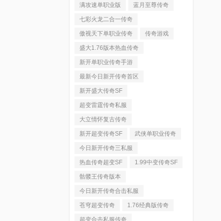
满攻速单职业版
蓝月至尊传奇
七彩火龙二合一传奇
傲视天下单职业传奇
传奇游戏
盛大1.76版本热血传奇
新开单职业传奇手游
最新今日新开传奇首区
新开盛大传奇SF
超变雷霆传奇私服
大立情怀复古传奇
新开超变传奇SF
武侠单职业传奇
今日新开传奇三私服
热血传奇超变SF
1.99中变传奇SF
骷髅王传奇版本
今日新开传奇合击私服
苍穹超变传奇
1.76经典版传奇
超变合击私服传奇