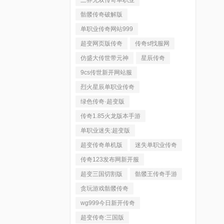
三界无双传奇单职业
骷髅传奇破解版
单职业传奇网站999
超变网页版传奇
传奇sf找服网
仿盛大传世带元神
星辰传奇
9cs传世新开网站服
烈火星辰单职业传奇
绿色传奇·超变版
传奇1.85火龙版本手游
单职业迷失:超变版
超变传奇单机版
迷失单职业传奇
传奇123发布网新开服
超变三国切割版
骷髅王传奇手游
贪玩游戏骷髅传奇
wg999今日新开传奇
超变传奇:三国版