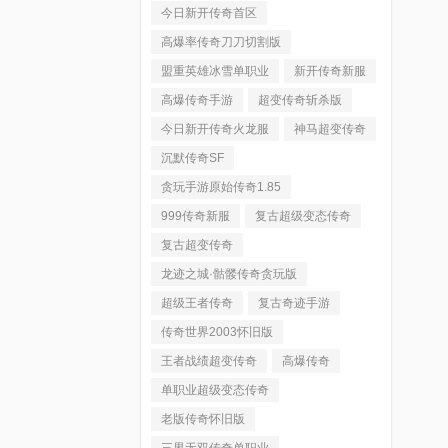
今日新开传奇首区
高爆率传奇刀刀切割版
盟重英雄冰雪单职业
新开传奇新服
高爆传奇手游
超变传奇斩杀版
今日新开传奇火龙服
神马超变传奇
沉默传奇SF
贪玩手游原始传奇1.85
999传奇新服
复古超级变态传奇
复古超变传奇
龙迹之城·骷髅传奇贪玩版
超级王者传奇
复古奇迹手游
传奇世界2003怀旧版
王者战绩超变传奇
高爆传奇
单职业超级变态传奇
老版传奇怀旧版