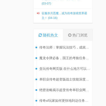
(03-07)
征服赤月恶魔，成为传奇游戏世界霸
主！ (04-16)
随机热文
热门浏览
传奇法师：掌握玩法技巧，成就非凡之旅
魔龙令牌必备，国王的考验任务攻略揭秘！
贪玩传奇网页版:在什么地方可以刷到尸王?
单职业传奇超变版战士技能深度解析
绝密攻略揭示超变传奇单职业网站高效刷级技巧！
传奇sf玩家如何更快地到达任务地点?