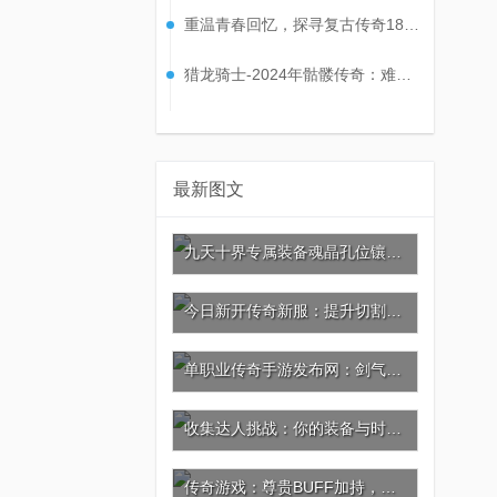
重温青春回忆，探寻复古传奇180经典套装的魅力！
猎龙骑士-2024年骷髅传奇：难缠小怪大合集
最新图文
九天十界专属装备魂晶孔位镶嵌攻略：激活灵晶共鸣，战力再攀巅峰!
今日新开传奇新服：提升切割，神器葫芦与坐骑的秘密
单职业传奇手游发布网：剑气如虹，杀戮剑法的极致威力
收集达人挑战：你的装备与时装价值几何?
传奇游戏：尊贵BUFF加持，充值引爆极品神装