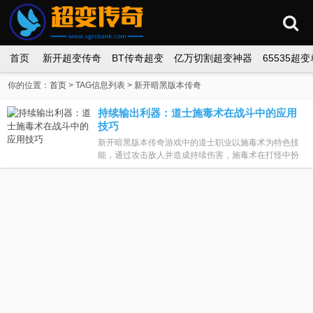
首页
新开超变传奇
BT传奇超变
亿万切割超变神器
65535超
你的位置：
首页
> TAG信息列表 > 新开暗黑版本传奇
持续输出利器：道士施毒术在战斗中的应用
技巧
新开暗黑版本传奇游戏中的道士职业以施毒术为特色技
能，通过攻击敌人并造成持续伤害，施毒术在打怪中扮
演着重要的角色。本文将深入探讨施毒术的基本概念、
技能效果和应用场景等方面，帮助玩家更好...