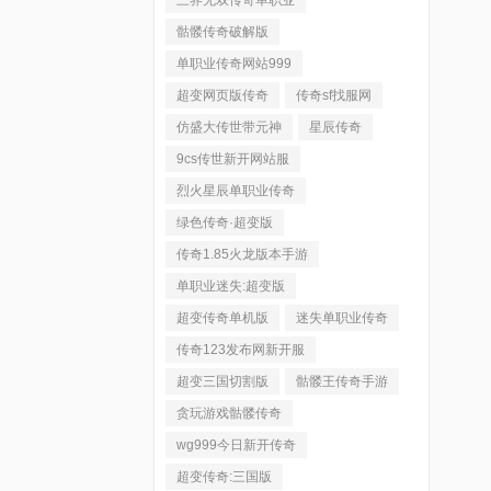
三界无双传奇单职业
骷髅传奇破解版
单职业传奇网站999
超变网页版传奇
传奇sf找服网
仿盛大传世带元神
星辰传奇
9cs传世新开网站服
烈火星辰单职业传奇
绿色传奇·超变版
传奇1.85火龙版本手游
单职业迷失:超变版
超变传奇单机版
迷失单职业传奇
传奇123发布网新开服
超变三国切割版
骷髅王传奇手游
贪玩游戏骷髅传奇
wg999今日新开传奇
超变传奇:三国版