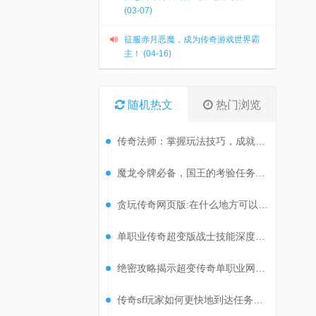
(03-07)
征服赤月恶魔，成为传奇游戏世界霸
主！ (04-16)
随机热文
热门浏览
传奇法师：掌握玩法技巧，成就非凡之旅
魔龙令牌必备，国王的考验任务攻略揭秘！
贪玩传奇网页版:在什么地方可以刷到尸王?
单职业传奇超变版战士技能深度解析
绝密攻略揭示超变传奇单职业网站高效刷级技巧！
传奇sf玩家如何更快地到达任务地点?