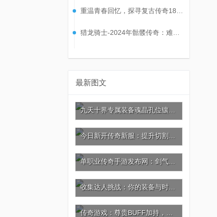
重温青春回忆，探寻复古传奇180经典套装的魅力！
猎龙骑士-2024年骷髅传奇：难缠小怪大合集
最新图文
九天十界专属装备魂晶孔位镶嵌攻略：激活灵晶共鸣，战力再攀巅峰!
今日新开传奇新服：提升切割，神器葫芦与坐骑的秘密
单职业传奇手游发布网：剑气如虹，杀戮剑法的极致威力
收集达人挑战：你的装备与时装价值几何?
传奇游戏：尊贵BUFF加持，充值引爆极品神装