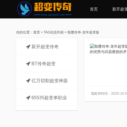
首页
新开超
你的位置：
首页
> TAG信息列表 > 骷髅传奇-龙年超变版
新开超变传奇
BT传奇超变
亿万切割超变神器
发布时间：2025-10-0
65535超变单职业