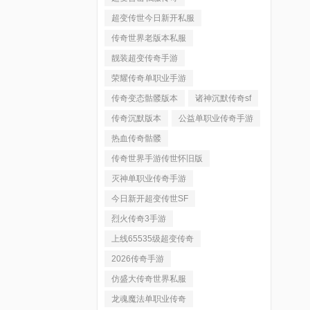
超变传世今日新开私服
传奇世界老版本私服
靓装超变传奇手游
荣耀传奇单职业手游
传奇变态骷髅版本
诸神沉默传奇sf
传奇沉默版本
公益单职业传奇手游
热血传奇骷髅
传奇世界手游传世怀旧版
灭神单职业传奇手游
今日新开超变传世SF
烈火传奇3手游
上线65535级超变传奇
2026传奇手游
仿盛大传奇世界私服
龙魂魔法单职业传奇