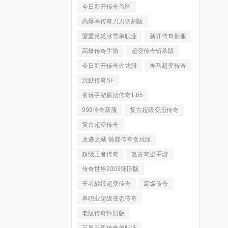
今日新开传奇首区
高爆率传奇刀刀切割版
盟重英雄冰雪单职业
新开传奇新服
高爆传奇手游
超变传奇斩杀版
今日新开传奇火龙服
神马超变传奇
沉默传奇SF
贪玩手游原始传奇1.85
999传奇新服
复古超级变态传奇
复古超变传奇
龙迹之城·骷髅传奇贪玩版
超级王者传奇
复古奇迹手游
传奇世界2003怀旧版
王者战绩超变传奇
高爆传奇
单职业超级变态传奇
老版传奇怀旧版