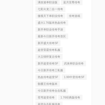
满攻速单职业版
蓝月至尊传奇
七彩火龙二合一传奇
傲视天下单职业传奇
传奇游戏
盛大1.76版本热血传奇
新开单职业传奇手游
最新今日新开传奇首区
新开盛大传奇SF
超变雷霆传奇私服
大立情怀复古传奇
新开超变传奇SF
武侠单职业传奇
今日新开传奇三私服
热血传奇超变SF
1.99中变传奇SF
骷髅王传奇版本
今日新开传奇合击私服
苍穹超变传奇
1.76经典版传奇
超变合击私服传奇