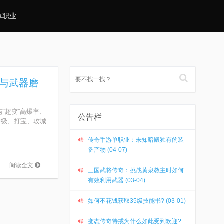
单职业
势与武器磨
“超变”高爆率、
公告栏
冲级、打宝、攻城
传奇手游单职业：未知暗殿独有的装
备产物 (04-07)
阅读全文
三国武将传奇：挑战黄泉教主时如何
有效利用武器 (03-04)
如何不花钱获取35级技能书? (03-01)
变态传奇特戒为什么如此受到欢迎?