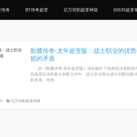
变传奇
BT传奇超变
亿万切割超变神器
65535超变
骷髅传奇-龙年超变版：战士职业的优
损的矛盾
在《骷髅传奇-龙年超变版》这款融合了经典战法道框架与
高速度玩法的复古创新之作中，战士职业再次成为无数玩家
的首选。凭借...
9
亿万切割超变神器