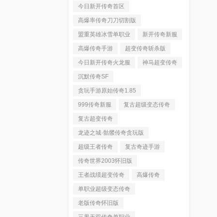
今日新开传奇首区
高爆率传奇刀刀切割版
盟重英雄冰雪单职业
新开传奇新服
高爆传奇手游
超变传奇斩杀版
今日新开传奇火龙服
神马超变传奇
沉默传奇SF
贪玩手游原始传奇1.85
999传奇新服
复古超级变态传奇
复古超变传奇
龙迹之城·骷髅传奇贪玩版
超级王者传奇
复古奇迹手游
传奇世界2003怀旧版
王者战绩超变传奇
高爆传奇
单职业超级变态传奇
老版传奇怀旧版