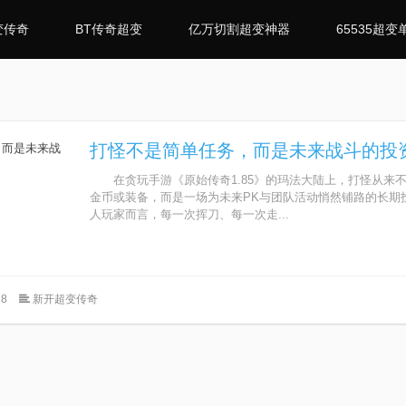
变传奇
BT传奇超变
亿万切割超变神器
65535超变
打怪不是简单任务，而是未来战斗的投
在贪玩手游《原始传奇1.85》的玛法大陆上，打怪从来
金币或装备，而是一场为未来PK与团队活动悄然铺路的长期
人玩家而言，每一次挥刀、每一次走...
8
新开超变传奇