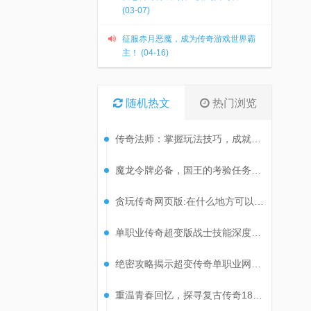
(03-07)
征服赤月恶魔，成为传奇游戏世界霸
主！ (04-16)
随机热文
热门浏览
传奇法师：掌握玩法技巧，成就非凡之旅
魔龙令牌必备，国王的考验任务攻略揭秘！
贪玩传奇网页版:在什么地方可以刷到尸王?
单职业传奇超变版战士技能深度解析
绝密攻略揭示超变传奇单职业网站高效刷级技巧！
重温青春回忆，探寻复古传奇180经典套装的魅力！