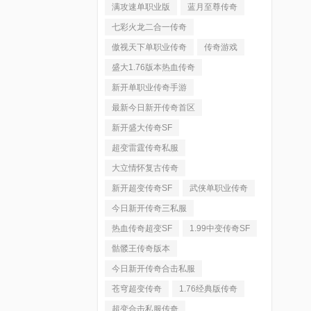
满攻速单职业版
蓝月至尊传奇
七彩火龙二合一传奇
傲视天下单职业传奇
传奇游戏
盛大1.76版本热血传奇
新开单职业传奇手游
最新今日新开传奇首区
新开盛大传奇SF
超变雷霆传奇私服
大立情怀复古传奇
新开超变传奇SF
武侠单职业传奇
今日新开传奇三私服
热血传奇超变SF
1.99中变传奇SF
骷髅王传奇版本
今日新开传奇合击私服
苍穹超变传奇
1.76经典版传奇
超变合击私服传奇