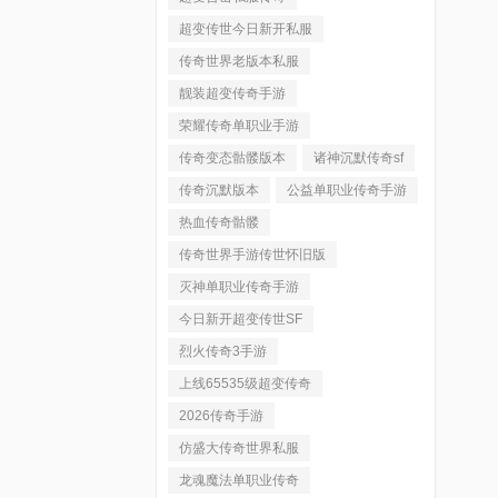
超变传世今日新开私服
传奇世界老版本私服
靓装超变传奇手游
荣耀传奇单职业手游
传奇变态骷髅版本
诸神沉默传奇sf
传奇沉默版本
公益单职业传奇手游
热血传奇骷髅
传奇世界手游传世怀旧版
灭神单职业传奇手游
今日新开超变传世SF
烈火传奇3手游
上线65535级超变传奇
2026传奇手游
仿盛大传奇世界私服
龙魂魔法单职业传奇