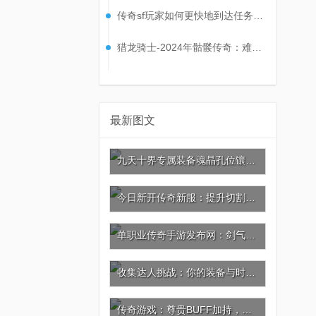
传奇sf玩家如何更快地到达任务地点?
猎龙骑士-2024年骷髅传奇：难缠小怪大合集
最新图文
九天十界专属装备魂晶孔位镶嵌攻略：激活灵晶共鸣，战力再攀巅峰!
今日新开传奇新服：提升切割，神器葫芦与坐骑的秘密
单职业传奇手游发布网：剑气如虹，杀戮剑法的极致威力
收集达人挑战：你的装备与时装价值几何?
传奇游戏：尊贵BUFF加持，充值引爆极品神装