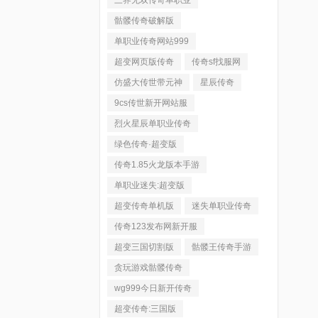
三界无双传奇单职业
骷髅传奇破解版
单职业传奇网站999
超变网页版传奇
传奇sf找服网
仿盛大传世带元神
星辰传奇
9cs传世新开网站服
烈火星辰单职业传奇
绿色传奇·超变版
传奇1.85火龙版本手游
单职业迷失:超变版
超变传奇单机版
迷失单职业传奇
传奇123发布网新开服
超变三国切割版
骷髅王传奇手游
贪玩游戏骷髅传奇
wg999今日新开传奇
超变传奇:三国版