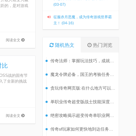
(03-07)
差距的，是对游戏
征服赤月恶魔，成为传奇游戏世界霸
主！ (04-16)
阅读全文
随机热文
热门浏览
传奇法师：掌握玩法技巧，成就非凡之旅
对比
魔龙令牌必备，国王的考验任务攻略揭秘！
SS战的固有节
注入了全新的挑战
贪玩传奇网页版:在什么地方可以刷到尸王?
单职业传奇超变版战士技能深度解析
绝密攻略揭示超变传奇单职业网站高效刷级技巧！
阅读全文
传奇sf玩家如何更快地到达任务地点?