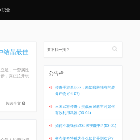
单职业
中结晶最佳
立足，一套属性
公告栏
一步，真正拉开玩
传奇手游单职业：未知暗殿独有的装
备产物 (04-07)
阅读全文
三国武将传奇：挑战黄泉教主时如何
有效利用武器 (03-04)
如何不花钱获取35级技能书? (03-01)
变态传奇特戒为什么如此受到欢迎?
介散人蜕变为威