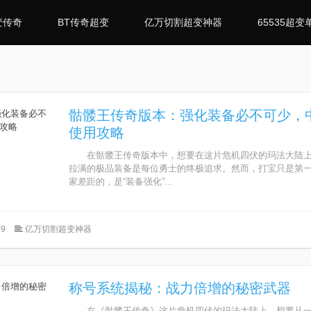
变传奇
BT传奇超变
亿万切割超变神器
65535超变
骷髅王传奇版本：强化装备必不可少，
使用攻略
在骷髅王传奇版本中，想要在这片危机四伏的玛法大陆上
拉满的极品装备是每位勇士的终极追求。然而，打宝只是第
家差距的，是“装备强化”...
9
亿万切割超变神器
称号系统揭秘：战力倍增的秘密武器
在《骷髅王传奇》这片危机四伏的玛法大陆上，想要从一