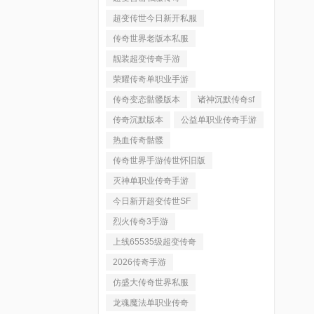
超变传世今日新开私服
传奇世界老版本私服
靓装超变传奇手游
荣耀传奇单职业手游
传奇变态骷髅版本
诸神沉默传奇sf
传奇沉默版本
公益单职业传奇手游
热血传奇骷髅
传奇世界手游传世怀旧版
灭神单职业传奇手游
今日新开超变传世SF
烈火传奇3手游
上线65535级超变传奇
2026传奇手游
仿盛大传奇世界私服
龙魂魔法单职业传奇