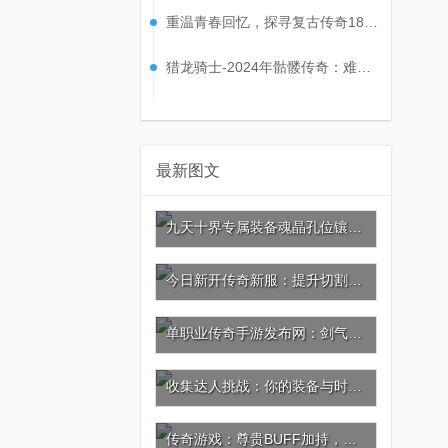
重温青春回忆，探寻复古传奇180经典套装的魅力！
猎龙骑士-2024年骷髅传奇：难缠小怪大合集
最新图文
九天十界专属装备魂晶孔位镶嵌攻略：激活灵晶共鸣，战力再攀巅峰!
今日新开传奇新服：提升切割，神器葫芦与坐骑的秘密
单职业传奇手游发布网：剑气如虹，杀戮剑法的极致威力
收集达人挑战：你的装备与时装价值几何?
传奇游戏：尊贵BUFF加持，充值引爆极品神装