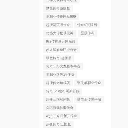
三界无双传奇单职业
骷髅传奇破解版
单职业传奇网站999
超变网页版传奇
传奇sf找服网
仿盛大传世带元神
星辰传奇
9cs传世新开网站服
烈火星辰单职业传奇
绿色传奇·超变版
传奇1.85火龙版本手游
单职业迷失:超变版
超变传奇单机版
迷失单职业传奇
传奇123发布网新开服
超变三国切割版
骷髅王传奇手游
贪玩游戏骷髅传奇
wg999今日新开传奇
超变传奇:三国版