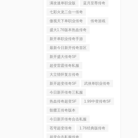
满攻速单职业版
蓝月至尊传奇
七彩火龙二合一传奇
傲视天下单职业传奇
传奇游戏
盛大1.76版本热血传奇
新开单职业传奇手游
最新今日新开传奇首区
新开盛大传奇SF
超变雷霆传奇私服
大立情怀复古传奇
新开超变传奇SF
武侠单职业传奇
今日新开传奇三私服
热血传奇超变SF
1.99中变传奇SF
骷髅王传奇版本
今日新开传奇合击私服
苍穹超变传奇
1.76经典版传奇
超变合击私服传奇