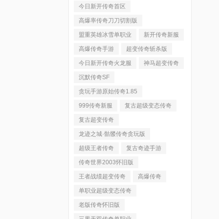
今日新开传奇首区
高爆率传奇刀刀切割版
盟重英雄冰雪单职业
新开传奇新服
高爆传奇手游
超变传奇斩杀版
今日新开传奇火龙服
神马超变传奇
沉默传奇SF
贪玩手游原始传奇1.85
999传奇新服
复古超级变态传奇
复古超变传奇
龙迹之城·骷髅传奇贪玩版
超级王者传奇
复古奇迹手游
传奇世界2003怀旧版
王者战绩超变传奇
高爆传奇
单职业超级变态传奇
老版传奇怀旧版