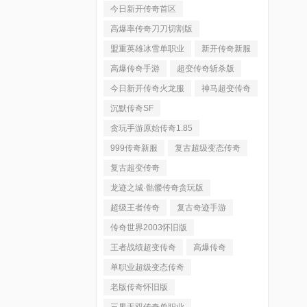
今日新开传奇首区
高爆率传奇刀刀切割版
盟重英雄冰雪单职业
新开传奇新服
高爆传奇手游
超变传奇斩杀版
今日新开传奇火龙服
神马超变传奇
沉默传奇SF
贪玩手游原始传奇1.85
999传奇新服
复古超级变态传奇
复古超变传奇
龙迹之城·骷髅传奇贪玩版
超级王者传奇
复古奇迹手游
传奇世界2003怀旧版
王者战绩超变传奇
高爆传奇
单职业超级变态传奇
老版传奇怀旧版