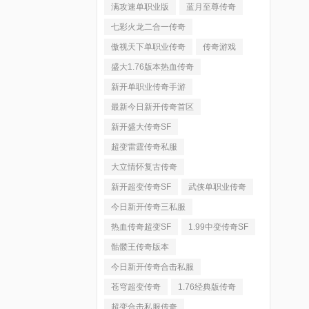
满攻速单职业版
蓝月至尊传奇
七彩火龙二合一传奇
傲视天下单职业传奇
传奇游戏
盛大1.76版本热血传奇
新开单职业传奇手游
最新今日新开传奇首区
新开盛大传奇SF
超变雷霆传奇私服
大立情怀复古传奇
新开超变传奇SF
武侠单职业传奇
今日新开传奇三私服
热血传奇超变SF
1.99中变传奇SF
骷髅王传奇版本
今日新开传奇合击私服
苍穹超变传奇
1.76经典版传奇
超变合击私服传奇