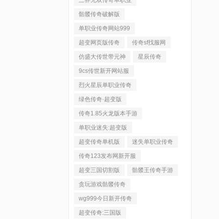
三界无双传奇单职业
骷髅传奇破解版
单职业传奇网站999
超变网页版传奇
传奇sf找服网
仿盛大传世带元神
星辰传奇
9cs传世新开网站服
烈火星辰单职业传奇
绿色传奇·超变版
传奇1.85火龙版本手游
单职业迷失:超变版
超变传奇单机版
迷失单职业传奇
传奇123发布网新开服
超变三国切割版
骷髅王传奇手游
贪玩游戏骷髅传奇
wg999今日新开传奇
超变传奇:三国版