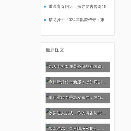
重温青春回忆，探寻复古传奇180经典套装的魅力！
猎龙骑士-2024年骷髅传奇：难缠小怪大合集
最新图文
九天十界专属装备魂晶孔位镶嵌攻略：激活灵晶共鸣，战力再攀巅峰!
今日新开传奇新服：提升切割，神器葫芦与坐骑的秘密
单职业传奇手游发布网：剑气如虹，杀戮剑法的极致威力
收集达人挑战：你的装备与时装价值几何?
传奇游戏：尊贵BUFF加持，充值引爆极品神装