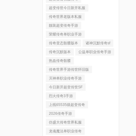
超变传世今日新开私服
传奇世界老版本私服
靓装超变传奇手游
荣耀传奇单职业手游
传奇变态骷髅版本
诸神沉默传奇sf
传奇沉默版本
公益单职业传奇手游
热血传奇骷髅
传奇世界手游传世怀旧版
灭神单职业传奇手游
今日新开超变传世SF
烈火传奇3手游
上线65535级超变传奇
2026传奇手游
仿盛大传奇世界私服
龙魂魔法单职业传奇