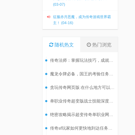
(03-07)
征服赤月恶魔，成为传奇游戏世界霸
主！ (04-16)
随机热文
热门浏览
传奇法师：掌握玩法技巧，成就非凡之旅
魔龙令牌必备，国王的考验任务攻略揭秘！
贪玩传奇网页版:在什么地方可以刷到尸王?
单职业传奇超变版战士技能深度解析
绝密攻略揭示超变传奇单职业网站高效刷级技巧！
传奇sf玩家如何更快地到达任务地点?