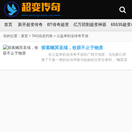
首页
新开超变传奇
BT传奇超变
亿万切割超变神器
65535超
你的位置：
首页
> TAG信息列表 > 公益单职业传奇手游
探索幽冥圣域，收获不止于物质
在公益单职业传奇手游的广阔天地里，当玩家们厌
倦了千篇一律的自动寻路与枯燥的日常任务时，“幽冥圣
域”这张地图宛如一颗璀璨的明珠，以其丰厚的经验回报
与惊人的...