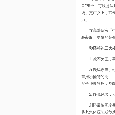
兽”组合，可以是法
场。更广义上，它
力。
在高端玩家手中，
验获取、更快的装
秒怪符的三大
1. 效率为王，
在沃玛寺庙、封魔
掌握秒怪符的高手
配合神兽狂攻，都
2. 降低风险，
刷怪最怕围攻暴毙
将其集体压制或秒