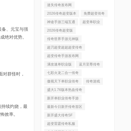
迷失传奇发布网
2026传奇超变版本
免费超变传奇
神途手游三端互通
超变单职业
装备、元宝与强
2026传奇超变版
形成绝对优势。
传奇世界手游元神版
超刃超变超超超变传奇
超变传奇手游发布网
满攻速单职业版
蓝月至尊传奇
七彩火龙二合一传奇
面对群怪时，
。
傲视天下单职业传奇
传奇游戏
盛大1.76版本热血传奇
新开单职业传奇手游
墙持续灼烧，最
最新今日新开传奇首区
恐怖效率。
新开盛大传奇SF
超变雷霆传奇私服