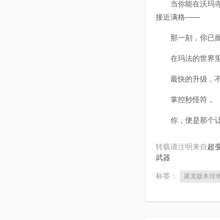
当你能在沃玛寺庙
接近满格——
那一刻，你已握
在玛法的世界
最快的升级，不是
掌控秒怪符，
你，便是那个让
转载请注明来自
超变
武器
标签：
屠龙版本传