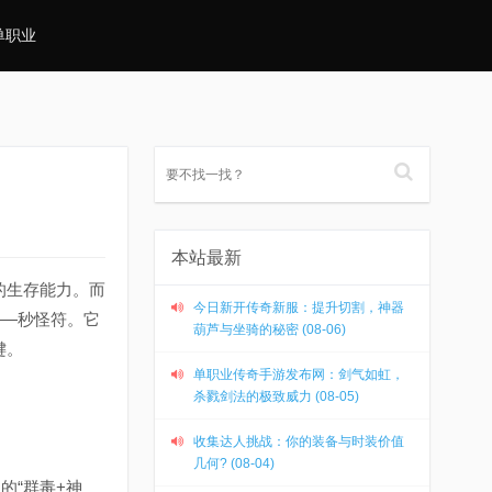
单职业
本站最新
的生存能力。而
今日新开传奇新服：提升切割，神器
——秒怪符。它
葫芦与坐骑的秘密 (08-06)
键。
单职业传奇手游发布网：剑气如虹，
杀戮剑法的极致威力 (08-05)
收集达人挑战：你的装备与时装价值
几何? (08-04)
的“群毒+神