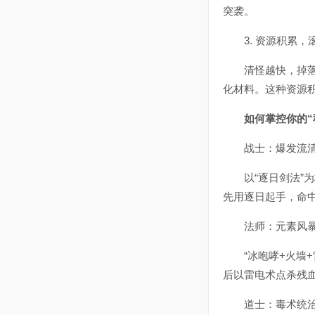
突袭。
3. 资源积累，
清怪越快，掉落越
化材料。这种资源
如何掌控你的“
战士：爆发流清
以“逐日剑法”为
先用逐日起手，命
法师：元素风
“冰咆哮+火墙+
后以雷电术点杀残血
道士：毒术统