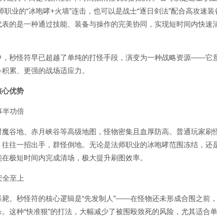
师职业的“冰咆哮+火墙”连击，也可以是战士“逐日剑法”配合高攻速
代表的是一种通过技能、装备与操作的完美协同，实现短时间内快速
秒怪符早已超越了单纯的打怪手段，演变为一种战略资源——它
备积累、更强的战场适应力。
核心优势
事半功倍
谷地、赤月峡谷等高级地图，怪物密集且血厚防高。普通玩家刷
，往往一招出手，群怪倒地。无论是法师职业的冰咆哮范围冻结，还
能在极短时间内完成清场，极大提升刷图效率。
安全至上
。秒怪符的核心逻辑是“先发制人”——在怪物还未形成合围之前，
杀。这种“快准狠”的打法，大幅减少了被围殴致死的风险，尤其适合