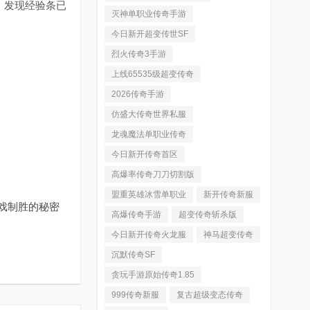
，发现经验条已
灭神单职业传奇手游
今日新开超变传世SF
烈火传奇3手游
上线65535级超变传奇
2026传奇手游
仿盛大传奇世界私服
龙魂魔法单职业传奇
今日新开传奇首区
高爆率传奇刀刀切割版
盟重英雄冰雪单职业
新开传奇新服
戏制胜的秘密
高爆传奇手游
超变传奇斩杀版
今日新开传奇火龙服
神马超变传奇
沉默传奇SF
贪玩手游原始传奇1.85
999传奇新服
复古超级变态传奇