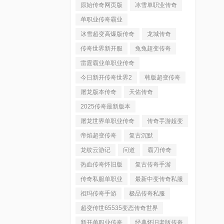
原始传奇网页版
冰雪单职业传奇
单职业传奇霸业
冰雪超变高爆版传奇
龙城传奇
传奇世界新开服
兔兔超变传奇
雷霆霸业单职业传奇
今日新开传奇世界2
韩版超变传奇
屠龙版本传奇
天佑传奇
2025传奇最新版本
屠龙世界单职业传奇
传奇手游超变
帝焰超变传奇
复古沉默
龙纹云游记
问道
霸刀传奇
热血传奇怀旧版
复古传奇手游
传奇私服单职业
最新中变传奇私服
祖玛传奇手游
极品传奇私服
超变传世65535变态传奇世界
新开单职业传奇
经典怀旧老版传奇