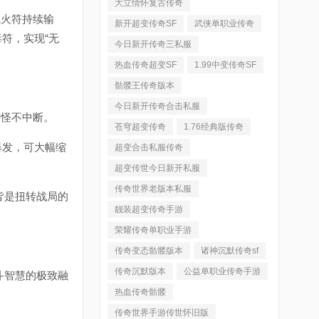
大立情怀复古传奇
火符持续输
新开超变传奇SF
武侠单职业传奇
符，实现“无
今日新开传奇三私服
热血传奇超变SF
1.99中变传奇SF
骷髅王传奇版本
今日新开传奇合击私服
怪不中断。
苍穹超变传奇
1.76经典版传奇
爆发，可大幅缩
超变合击私服传奇
超变传世今日新开私服
传奇世界老版本私服
皆是扭转战局的
靓装超变传奇手游
荣耀传奇单职业手游
传奇变态骷髅版本
诸神沉默传奇sf
传奇沉默版本
公益单职业传奇手游
斗智慧的极致融
热血传奇骷髅
传奇世界手游传世怀旧版