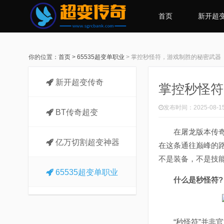
首页
新开超
你的位置：
首页
>
65535超变单职业
>
掌控秒怪符，游戏制胜的秘密武器
新开超变传奇
掌控秒怪符
发布时间：2025-08-1
BT传奇超变
在屠龙版本传奇中
亿万切割超变神器
在这条通往巅峰的
不是装备，不是技
65535超变单职业
什么是秒怪符?
“秒怪符”并非官