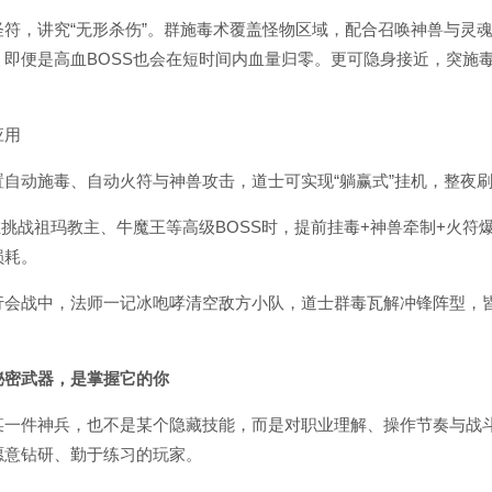
，讲究“无形杀伤”。群施毒术覆盖怪物区域，配合召唤神兽与灵魂
即便是高血BOSS也会在短时间内血量归零。更可隐身接近，突施毒
应用
动施毒、自动火符与神兽攻击，道士可实现“躺赢式”挂机，整夜刷
挑战祖玛教主、牛魔王等高级BOSS时，提前挂毒+神兽牵制+火符
损耗。
战中，法师一记冰咆哮清空敌方小队，道士群毒瓦解冲锋阵型，
秘密武器，是掌握它的你
件神兵，也不是某个隐藏技能，而是对职业理解、操作节奏与战
愿意钻研、勤于练习的玩家。