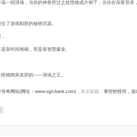
一招清场，当你的神兽所过之处怪物成片倒下，当你在深夜登录
住了游戏制胜的秘密武器。
里，
靠时间堆砌，而是靠智慧爆发。
怪物闻风丧胆的——清场之王。
传奇网站(网址：www.sgrcbank.com)
，本文标题：
掌控秒怪符，游
奇