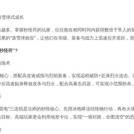
滚雪球式成长
多。掌握秒怪符的玩家，往往能在相同时间内获得数倍于常人的
积累的“滚雪球效应”，让他们在等级、装备与战力上迅速拉开差距，
秒怪符”?
场术
核心，搭配高攻速戒指与烈焰装备，实现远程破防+近身烈火连击。
中后迅速贴身释放攻杀与烈火，配合高暴击武器，可实现小范围秒杀
暴
雷电”三连招是法师的秒怪核心。先用冰咆哮冻结怪物行动，再布火
目标。高端玩家更会利用地形卡位，实现“一墙封路，全图清空”的
治