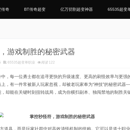
变传奇
BT传奇超变
亿万切割超变神器
65535超变
，游戏制胜的秘密武器
5
65535超变单职业
阅读
122
，每一位勇士都在追寻更快的升级速度、更高的刷怪效率与更强
路上，有一件常被新人玩家忽视，却被老玩家奉为“神技”的秘密武器
能，却能在关键时刻扭转战局，成为你横扫副本、独闯禁地的制胜关
方道具，而是玩家社群中对高效清怪机制的统称。它可以是道士职业