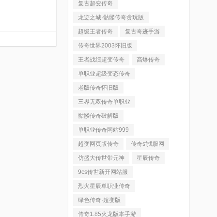
复古超变传奇
龙迹之城·骷髅传奇贪玩版
超级王者传奇
复古奇迹手游
传奇世界2003怀旧版
王者战绩超变传奇
高爆传奇
单职业超级变态传奇
老版传奇怀旧版
三界无双传奇单职业
骷髅传奇破解版
单职业传奇网站999
超变网页版传奇
传奇sf找服网
仿盛大传世带元神
星辰传奇
9cs传世新开网站服
烈火星辰单职业传奇
绿色传奇·超变版
传奇1.85火龙版本手游