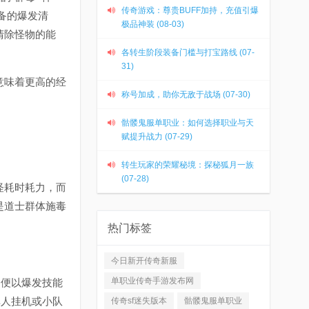
传奇游戏：尊贵BUFF加持，充值引爆
装备的爆发清
极品神装 (08-03)
清除怪物的能
各转生阶段装备门槛与打宝路线 (07-
31)
意味着更高的经
称号加成，助你无敌于战场 (07-30)
骷髅鬼服单职业：如何选择职业与天
赋提升战力 (07-29)
转生玩家的荣耀秘境：探秘狐月一族
(07-28)
怪耗时耗力，而
是道士群体施毒
热门标签
今日新开传奇新服
单职业传奇手游发布网
便以爆发技能
单人挂机或小队
传奇sf迷失版本
骷髅鬼服单职业