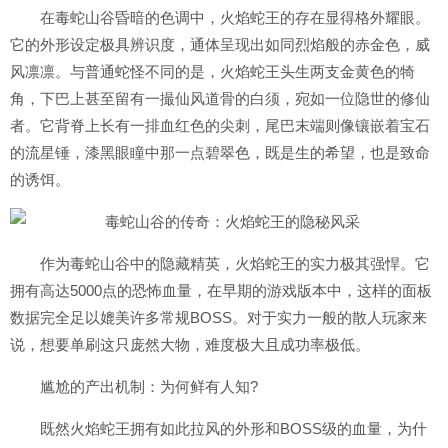
在毒蛇山谷昏暗的色调中，火焰蛇王的存在显得格外耀眼。
它的外形设定极具辨识度，通体呈现出如同烈焰般的赤金色，威
风凛凛。与普通蛇怪不同的是，火焰蛇王头生两支金黄色的犄
角，下巴上甚至留有一撮仙风道骨的白须，宛如一位隐世的修仙
者。它背脊上长有一排血红色的尖刺，尾巴末端则像镶嵌着宝石
的流星锤，漆黑眼瞳中那一点碧翠色，既是生的希望，也是致命
的诱饵。
作为毒蛇山谷中的隐藏精英，火焰蛇王的实力极其强悍。它
拥有高达5000点的恐怖血量，在早期的游戏版本中，这样的面板
数据完全足以媲美许多常规BOSS。对于实力一般的散人玩家来
说，想要单刷这只庞然大物，难度极大且成功率极低。
尴尬的产出机制：为何鲜有人知?
既然火焰蛇王拥有如此拉风的外形和BOSS级的血量，为什