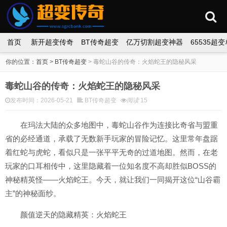
首页
新开超变传奇
BT传奇超变
亿万切割超变神器
65535超
你的位置：
首页
>
BT传奇超变
>
毒蛇山谷的传奇：火焰蛇王的隐秘风采
毒蛇山谷的传奇：火焰蛇王的隐秘风采
发布时间：2026-05-21
BT传奇超变
阅读
15
在玛法大陆的众多地图中，毒蛇山谷作为连接比奇省与盟重
省的必经通道，承载了无数新手玩家的冒险记忆。这里常年盘踞
着红蛇与虎蛇，看似只是一张平平无奇的过道地图。然而，在老
玩家的口耳相传中，这里隐藏着一位知名度不高却胜似BOSS的
神秘精英怪——火焰蛇王。今天，就让我们一同揭开这位“山谷霸
主”的神秘面纱。
颜值逆天的隐藏精英：火焰蛇王