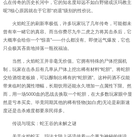
么在传奇的历史长河中，它的知名度却远不如白野猪或沃玛教主
呢?核心原因就在于它那“劝退”级别的性价比。
火焰蛇王的刷新率极低，许多玩家玩了几年传奇，可能都未
曾有幸一睹它的真容。而当你费尽九牛二虎之力将其击杀后，它
大概率会给你一个“惊喜”——什么都没有。即便运气爆发，它也
只会极其吝啬地掉落一瓶祝福油。
当然，火焰蛇王并非毫无价值。它拥有特殊的尸体挖掘机
制，玩家在击杀后有几率从尸体上挖出稀有材料“蛇胆”。将蛇胆
交给酒馆老板娘，可以酿制出稀有的“蛇胆酒”。这种药酒不仅能
带来临时的属性增幅，长期饮用还能永久增加一点属性下限。然
而，用一场5000血的恶战去换取一个蛇胆，在大多数玩家眼中显
然是亏本买卖。毕竟同期其他的稀有怪物(如白虎)无论是刷新速
度还是击杀难度都要亲民得多。
️传说与现实：蛇王谷的未解之谜
关于火焰蛇王，玛法大陆上还流传着一个更为神秘的传说。