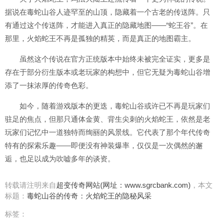
据说在毒蛇山谷人迹罕至的山顶，隐藏着一个古老的传送阵。只
有通过这个传送阵，才能进入真正的隐藏地图——“蛇王谷”。在
那里，火焰蛇王不再是孤独的精英，而是真正的地图霸主。
虽然这个传说在官方正统版本中始终未被完全证实，更多是
存在于部分衍生版本或老玩家的构想中，但它无疑为毒蛇山谷增
添了一抹浓厚的传奇色彩。
如今，随着游戏版本的更迭，毒蛇山谷或许已不再是玩家们
驻足的焦点，但那只通体金黄、背生尖刺的火焰蛇王，依然是老
玩家们记忆中一道独特而绚丽的风景线。它代表了那个年代传奇
特有的探索乐趣——即便没有神装爆率，仅仅是一次偶然的邂
逅，也足以成为吹嘘多年的谈资。
转载请注明来自
超变传奇网站(网址：www.sgrcbank.com)
，本文
标题：
毒蛇山谷的传奇：火焰蛇王的隐秘风采
标签：