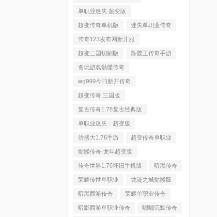
单职业迷失:超变版
超变传奇单机版
迷失单职业传奇
传奇123发布网新开服
超变三国切割版
骷髅王传奇手游
贪玩游戏骷髅传奇
wg999今日新开传奇
超变传奇:三国版
复古传奇1.76复古经典版
单职业迷失：超变版
仿盛大1.76手游
超变传奇单职业
骷髅传奇-龙年超变版
传奇世界1.76怀旧手机版
暗黑传奇
荣耀传世单职业
龙迹之城骷髅版
暗黑西游传奇
荣耀单职业传奇
暗影西游单职业传奇
嘟嘟沉默传奇