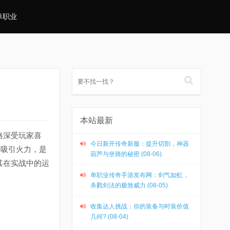
单职业
本站最新
格深受玩家喜
今日新开传奇新服：提升切割，神器
、吸引火力，是
葫芦与坐骑的秘密 (08-06)
其在实战中的运
单职业传奇手游发布网：剑气如虹，
杀戮剑法的极致威力 (08-05)
收集达人挑战：你的装备与时装价值
几何? (08-04)