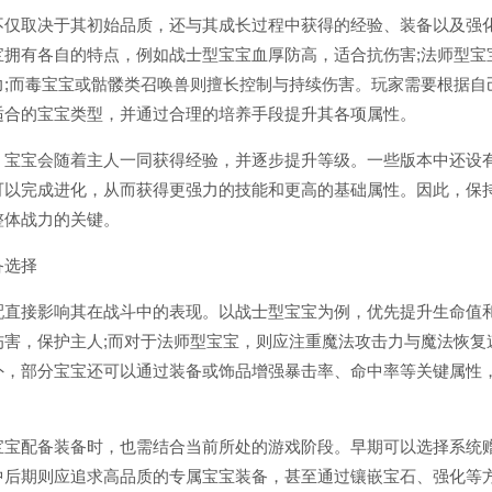
取决于其初始品质，还与其成长过程中获得的经验、装备以及强
宝拥有各自的特点，例如战士型宝宝血厚防高，适合抗伤害;法师型宝
力;而毒宝宝或骷髅类召唤兽则擅长控制与持续伤害。玩家需要根据自
适合的宝宝类型，并通过合理的培养手段提升其各项属性。
宝会随着主人一同获得经验，并逐步提升等级。一些版本中还设
可以完成进化，从而获得更强力的技能和更高的基础属性。因此，保
整体战力的关键。
选择
接影响其在战斗中的表现。以战士型宝宝为例，优先提升生命值
伤害，保护主人;而对于法师型宝宝，则应注重魔法攻击力与魔法恢复
外，部分宝宝还可以通过装备或饰品增强暴击率、命中率等关键属性
配备装备时，也需结合当前所处的游戏阶段。早期可以选择系统
中后期则应追求高品质的专属宝宝装备，甚至通过镶嵌宝石、强化等