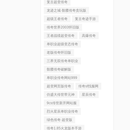
复古超变传奇
龙迹之城·骷髅传奇贪玩版
超级王者传奇
复古奇迹手游
传奇世界2003怀旧版
王者战绩超变传奇
高爆传奇
单职业超级变态传奇
老版传奇怀旧版
三界无双传奇单职业
骷髅传奇破解版
单职业传奇网站999
超变网页版传奇
传奇sf找服网
仿盛大传世带元神
星辰传奇
9cs传世新开网站服
烈火星辰单职业传奇
绿色传奇·超变版
传奇1.85火龙版本手游