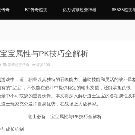
变传奇
BT传奇超变
亿万切割超变神器
65535超变
宝宝属性与PK技巧全解析
9
新开超变传奇
阅读
100
戏中，道士职业以其独特的召唤能力、辅助技能和灵活的战斗风
拥有的“宝宝”，不仅能在战斗中提供稳定的输出支援，还能承担仇恨
E场景中不可或缺的重要伙伴。本文将深入解析道士宝宝的各项属性及
位道士玩家充分发挥自身优势，在战场上大放异彩。
与成长机制