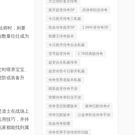
大立情怀复古传奇
新开超变传奇SF
武侠单职业传奇
今日新开传奇三私服
法师时，则要
热血传奇超变SF
1.99中变传奇SF
与数量往往成为
骷髅王传奇版本
今日新开传奇合击私服
苍穹超变传奇
1.76经典版传奇
超变合击私服传奇
定时喂养宝宝、
超变传世今日新开私服
进阶或装备升
传奇世界老版本私服
。
靓装超变传奇手游
荣耀传奇单职业手游
传奇变态骷髅版本
诸神沉默传奇sf
是道士在战场上
传奇沉默版本
公益单职业传奇手游
运用技巧，并持
热血传奇骷髅
玩家都能找到属
传奇世界手游传世怀旧版