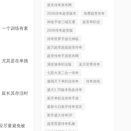
迷失传奇发布网
2026传奇超变版本
免费超变传奇
神途手游三端互通
超变单职业
。一个训练有素
2026传奇超变版
传奇世界手游元神版
超刃超变超超超变传奇
超变传奇手游发布网
。尤其是在单挑
满攻速单职业版
蓝月至尊传奇
七彩火龙二合一传奇
傲视天下单职业传奇
传奇游戏
盛大1.76版本热血传奇
，延长其存活时
新开单职业传奇手游
最新今日新开传奇首区
新开盛大传奇SF
超变雷霆传奇私服
应尽量避免被