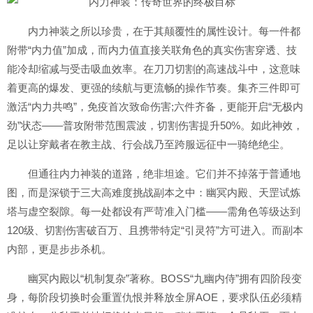
内力神装之所以珍贵，在于其颠覆性的属性设计。每一件都
附带“内力值”加成，而内力值直接关联角色的真实伤害穿透、技
能冷却缩减与受击吸血效率。在刀刀切割的高速战斗中，这意味
着更高的爆发、更强的续航与更流畅的操作节奏。集齐三件即可
激活“内力共鸣”，免疫首次致命伤害;六件齐备，更能开启“无极内
劲”状态——普攻附带范围震波，切割伤害提升50%。如此神效，
足以让穿戴者在教主战、行会战乃至跨服远征中一骑绝绝尘。
但通往内力神装的道路，绝非坦途。它们并不掉落于普通地
图，而是深锁于三大高难度挑战副本之中：幽冥内殿、天罡试炼
塔与虚空裂隙。每一处都设有严苛准入门槛——需角色等级达到
120级、切割伤害破百万、且携带特定“引灵符”方可进入。而副本
内部，更是步步杀机。
幽冥内殿以“机制复杂”著称。BOSS“九幽内侍”拥有四阶段变
身，每阶段切换时会重置仇恨并释放全屏AOE，要求队伍必须精