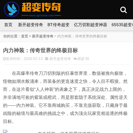
首页
新开超变传奇
BT传奇超变
亿万切割超变神器
65535超
你的位置：
首页
>
新开超变传奇
>
内力神装：传奇世界的终极目标
内力神装：传奇世界的终极目标
发布时间：2026-02-13
新开超变传奇
阅读
38
在高爆率传奇刀刀切割版的狂暴世界里，数值被推向极致，
怪物如潮水般涌来，而装备的更迭速度之快，令人目不暇接。然
而，在这片看似“人人神装”的表象之下，真正决定战力上限的，
并非满地可捡的紫装或橙武，而是那套隐于系统深处、属性逆天
的——内力神装。它不靠商城购买，不靠充值获取，只藏身于最
凶险的秘境与最高难的挑战之中，成为顶尖玩家竞相追逐的终极
目标。