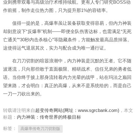
业则携带双毒与高级治疗术维持续航。更有人专门研究BOSS动
作前摇，制作走位热力图，只为提升那1%的容错率。
值得一提的是，高爆率虽让装备获取变得容易，但内力神装
却刻意设下“反爆率”机制——即便全队伤害达标，也需满足“无死
亡通关”“30秒内击杀核心”等隐藏条件，方能触发最高品质掉落。
这使得运气退居其次，实力与配合成为唯一通行证。
在刀刀切割的喧嚣浪潮中，内力神装是沉默的王者。它不随
波逐流，只向那些敢于直面极限、精研战术、信任兄弟的勇者低
语。当你终于披上那身流转着内力光晕的战甲，站在玛法之巅回
望来路，才会明白：真正的高爆，从来不是系统给的，而是自己
一刀一刀砍出来的。
转载请注明来自
超变传奇网站(网址：www.sgrcbank.com)
，本文
标题：
内力神装：传奇世界的终极目标
标签：
高爆率传奇刀刀切割版