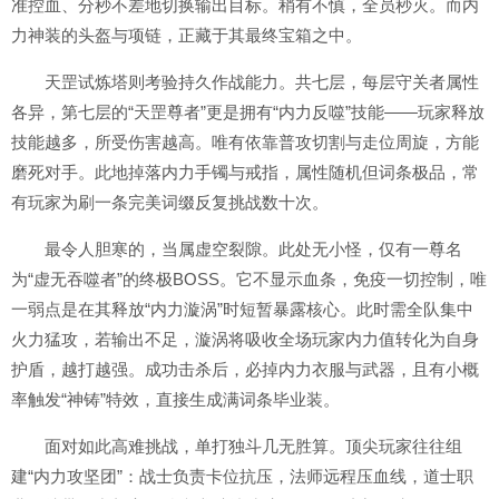
准控血、分秒不差地切换输出目标。稍有不慎，全员秒灭。而内
力神装的头盔与项链，正藏于其最终宝箱之中。
天罡试炼塔则考验持久作战能力。共七层，每层守关者属性
各异，第七层的“天罡尊者”更是拥有“内力反噬”技能——玩家释放
技能越多，所受伤害越高。唯有依靠普攻切割与走位周旋，方能
磨死对手。此地掉落内力手镯与戒指，属性随机但词条极品，常
有玩家为刷一条完美词缀反复挑战数十次。
最令人胆寒的，当属虚空裂隙。此处无小怪，仅有一尊名
为“虚无吞噬者”的终极BOSS。它不显示血条，免疫一切控制，唯
一弱点是在其释放“内力漩涡”时短暂暴露核心。此时需全队集中
火力猛攻，若输出不足，漩涡将吸收全场玩家内力值转化为自身
护盾，越打越强。成功击杀后，必掉内力衣服与武器，且有小概
率触发“神铸”特效，直接生成满词条毕业装。
面对如此高难挑战，单打独斗几无胜算。顶尖玩家往往组
建“内力攻坚团”：战士负责卡位抗压，法师远程压血线，道士职