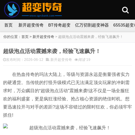
首页
新开超变传奇
BT传奇超变
亿万切割超变神器
65535超
你的位置：
首页
>
新开超变传奇
>
超级泡点活动震撼来袭，经验飞速飙升！
超级泡点活动震撼来袭，经验飞速飙升！
发布时间：2026-06-12
新开超变传奇
阅读
19
在热血传奇的玛法大陆上，等级与资源永远是衡量强者实力
的硬通货。当传统的打怪升级模式已无法满足顶尖玩家的冲刺需
求时，万众瞩目的“超级泡点活动”震撼来袭!这不仅是一场全服狂
欢的福利盛宴，更是疯狂涨经验、抢占核心资源的绝佳时机。想
要迅速拉开与对手的差距?这场不容错过的限时狂欢，你必须牢牢
抓住!