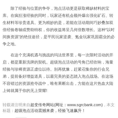
除了经验与位置的争夺，泡点活动更是获取稀缺材料的宝
库。在疯狂涨经验的同时，玩家还有机会额外爆出强化矿石、转
生材料等珍贵道具。更为精妙的是，若能在活动期间巧妙叠加双
倍经验卷轴或赞助特权，你的收益将呈几何倍数增长。这种“以时
间换资源”的绝佳途径，是平民玩家逆袭、氪金玩家巩固霸业的必
争之地。
在这个充满机遇与挑战的玛法世界里，每一次限时活动的开
启，都是重新洗牌的契机。超级泡点活动的号角已经吹响，海量
经验与珍稀资源正虚位以待。别再犹豫，赶紧召集你的行会兄
弟，提前备好增益道具，以最完美的姿态踏入泡点战场。在这场
不容错过的资源抢夺战中，唯有果断出击，方能在这片热血大陆
上铸就属于你的无上荣耀!
转载请注明来自
超变传奇网站(网址：www.sgrcbank.com)
，本文
标题：
超级泡点活动震撼来袭，经验飞速飙升！