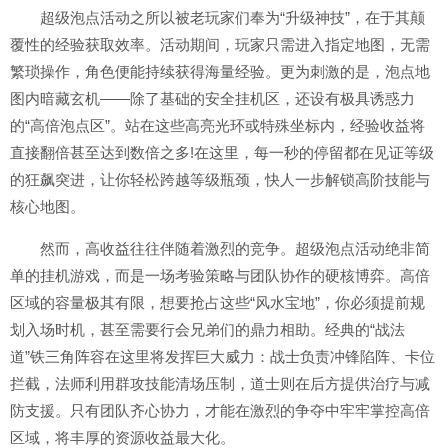
超级泡点活动之所以被老玩家们奉为“升级神技”，在于其颠
覆性的经验获取效率。活动期间，玩家只需进入指定地图，无需
繁琐操作，角色便能持续获得海量经验。更为刺激的是，泡点地
图内暗藏玄机——除了基础的安全挂机区，还设有极具诱惑力
的“高倍泡点区”。站在这些高亮光环或特殊坐标内，经验收益将
直接翻倍甚至达到数倍之多!在这里，每一秒的停留都在见证等级
的狂飙突进，让你轻松跨越等级瓶颈，快人一步解锁高阶技能与
核心地图。
然而，高收益往往伴随着激烈的竞争。超级泡点活动绝非简
单的挂机游戏，而是一场考验策略与团队协作的硬核博弈。高倍
区域的容量极其有限，想要抢占这些“风水宝地”，你必须提前规
划入场时机，甚至需要行会兄弟们的鼎力相助。经典的“战法
道”铁三角阵容在这里将发挥巨大威力：战士负责冲锋陷阵、卡位
拦截，法师利用群攻技能清场压制，道士则在后方提供治疗与减
防支援。只有团队齐心协力，才能在激烈的争夺中牢牢掌控高倍
区域，将丰厚的资源收益最大化。