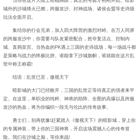
当你在这片大陆上站稳脚跟，真正的考验才刚刚开始。暗影
城外的沙城烽火已燃，跨服攻沙、封神战场、诸侯会盟等史诗级
玩法全面开启。
集结你的行会兄弟，加入四大阵营的激烈对峙。在万人同屏
的跨服攻沙中，你需要与队友紧密配合，抢夺复活点、控制内
城、直捣皇宫。当热血的PK遇上三国的史诗战场，每一场战斗都
是策略与战力的终极比拼。谁能拿下沙城旗帜，谁就能在这片乱
世中称王称霸!
结语：乱世已至，傲视天下
暗影城的大门已经敞开，三国的乱世正等待真正的强者来平
定。在这里，单职业的纯粹、神将的助阵、全图的高爆以及跨服
攻沙的热血，将为你编织一段无与伦比的传奇故事。
勇士们，别再犹豫!赶紧踏入《傲视天下》的暗影城，穿上你
的专属神装，带上你的三国神将，开启这场震撼人心的传奇冒
险。我们在沙城之巅，等你来战!