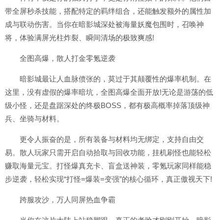
带全屏秒杀技能，搭配特定的羁绊组合，还能触发额外的属性加
成与联动伤害。当你在暗影城深处被海量妖魔包围时，召唤神
将，体验满屏光柱炸裂、瞬间清场的极致爽感!
全图高爆，散人打金零氪逆袭
暗影城最让人血脉偾张的，莫过于其颠覆性的爆率机制。在
这里，没有虚假的爆率暗坑，全图高爆全面开放!无论是游荡的低
级小怪，还是盘踞深处的终极BOSS，都有极高概率掉落顶级神
兵、坐骑与材料。
更令人振奋的是，所有装备与材料均无绑定，支持自由交
易。散人玩家只需开启自动拾取与回收功能，挂机刷怪也能轻松
赚取海量元宝。打怪爆真充卡、盲盒送神装，零氪玩家同样能稳
步逆袭，轻松实现“打怪=爆装=变强”的核心循环，真正傲视天下!
跨服攻沙，万人同屏热血争霸