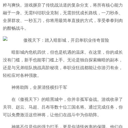
粹与爽快。游戏摒弃了传统战法道的复杂分支，将所有核心能力
融于一身。无需纠结职业克制，无需担忧成长路线，一刀秒杀、
全屏群攻、一秒五刀，你将用最简单直接的方式，享受拳拳到肉
的酣畅战斗。
暗影城内危机四伏，但也是机遇的温床。在这里，你的成长
没有门槛，新手也能零门槛上手。无论是独自探索幽暗的副本，
还是与兄弟组队挑战高阶秘境，单职业狂战都能让你游刃有余，
轻松应对各种强敌。
神将助阵，全屏清怪横扫千军
在《傲视天下》的暗黑城中，你并非孤军奋战。游戏收录了
关羽、赵云、马超、吕布等数十位三国名将。通过完成任务，你
可以免费激活这些神将，让他们在战斗中为你助阵。
神将不仅是你的强力打手，更是你清怪效率的保障。他们自