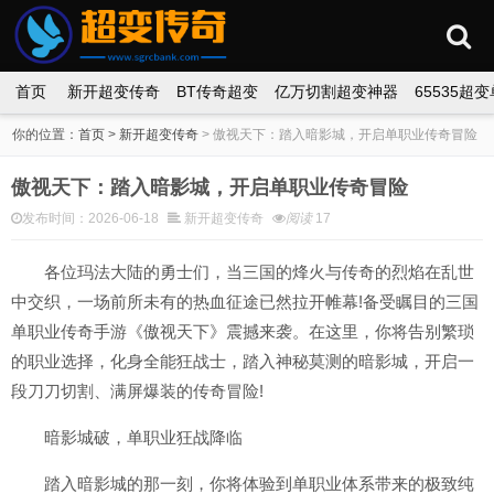
首页
新开超变传奇
BT传奇超变
亿万切割超变神器
65535超
你的位置：
首页
>
新开超变传奇
>
傲视天下：踏入暗影城，开启单职业传奇冒险
傲视天下：踏入暗影城，开启单职业传奇冒险
发布时间：2026-06-18
新开超变传奇
阅读
17
各位玛法大陆的勇士们，当三国的烽火与传奇的烈焰在乱世
中交织，一场前所未有的热血征途已然拉开帷幕!备受瞩目的三国
单职业传奇手游《傲视天下》震撼来袭。在这里，你将告别繁琐
的职业选择，化身全能狂战士，踏入神秘莫测的暗影城，开启一
段刀刀切割、满屏爆装的传奇冒险!
暗影城破，单职业狂战降临
踏入暗影城的那一刻，你将体验到单职业体系带来的极致纯