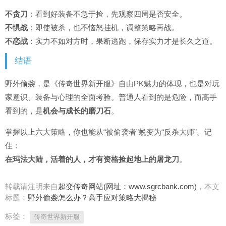
不贪刀
：看到好装备不急于捡，先观察四周是否安全。
不惧战
：即使被杀，也不恼怒挂机，调整策略再战。
不恋战
：实力不如对方时，果断逃跑，保存实力才是长久之道。
结语
野外偷袭，是《传奇世界新开服》自由PK魅力的体现，也是对玩
家意识、装备与心理的全面考验。普通人看到的是危险，而高手
看到的，是
机会与成长的磨刀石
。
掌握以上六大策略，你也能从“被偷袭者”蜕变为“反杀大师”。记
住：
在玛法大陆，活着的人，才有资格捡起地上的屠龙刀
。
转载请注明来自
超变传奇网站(网址：www.sgrcbank.com)
，本文
标题：
野外偷袭怎么办？高手应对策略大揭秘
标签：
传奇世界新开服