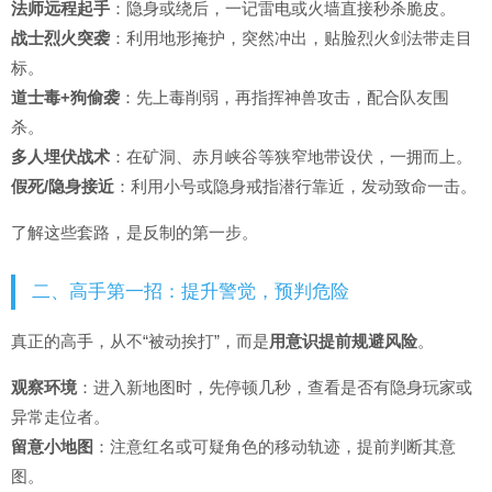
法师远程起手
：隐身或绕后，一记雷电或火墙直接秒杀脆皮。
战士烈火突袭
：利用地形掩护，突然冲出，贴脸烈火剑法带走目
标。
道士毒+狗偷袭
：先上毒削弱，再指挥神兽攻击，配合队友围
杀。
多人埋伏战术
：在矿洞、赤月峡谷等狭窄地带设伏，一拥而上。
假死/隐身接近
：利用小号或隐身戒指潜行靠近，发动致命一击。
了解这些套路，是反制的第一步。
二、高手第一招：提升警觉，预判危险
真正的高手，从不“被动挨打”，而是
用意识提前规避风险
。
观察环境
：进入新地图时，先停顿几秒，查看是否有隐身玩家或
异常走位者。
留意小地图
：注意红名或可疑角色的移动轨迹，提前判断其意
图。