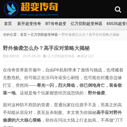
首页
新开超变传奇
BT传奇超变
亿万切割超变神器
65535超
你的位置：
首页
>
亿万切割超变神器
>
野外偷袭怎么办？高手应对策略大揭秘
野外偷袭怎么办？高手应对策略大揭秘
发布时间：2025-08-26
亿万切割超变神器
阅读
102
在传奇世界新开服中，自由PK机制带来了激情与挑战，也埋藏着
无数危机。你可能正在沃玛寺庙安心刷怪，也可能在封魔谷边缘
打宝，突然间——
寒光一闪，烈火降临，你已倒地身亡，装备散
落一地
。这就是每个玩家都曾经历或恐惧的：
野外偷袭
。
面对这种防不胜防的突袭，普通玩家往往措手不及，而真正的高
手却能从容应对，甚至反杀制敌。本文将为你揭秘
高手应对野外
偷袭的六大核心策略
，助你在玛法大陆上行走如风，不再做“刀下