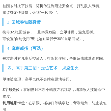
被围攻时按下技能，随机传送到附近安全点，打乱敌人节奏。
建议绑定快捷键，做到“一秒逃生”。
3.
回城卷轴随身带
携带3-5张回城卷，一旦察觉危险，立即使用，避免硬拼。
可设置“自动使用”宏（如血量低于30%自动回城）。
4.
麻痹戒指（可选）
被攻击时有几率反控敌人，打断其连招，争取反击或逃跑时间。
四、高手第三招：走位艺术，规避集火
即便被发现，高手也绝不会站在原地等死。
Z字形走位
：在刷怪时不断小幅度左右移动，增加敌人技能命中
难度。
利用地形卡位
：在矿洞、楼梯口等狭窄处，背靠墙角，防止被包
围。