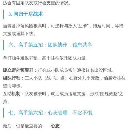
适合有固定队友或行会支援的情况。
3.
同归于尽战术
当装备掉落风险极高时，可选择与敌人“互卡”，拖延时间，等待
支援或逼其下线。
六、高手第五招：团队协作，信息共享
单打独斗难敌群狼，高手往往依托团队力量。
建立野外预警群
：行会或小队成员实时通报红名出没区域。
组队行动
：三人小队（战+法+道）在野外几乎无敌，偷袭者往往
望而却步。
互助机制
：队友被袭时，就近成员迅速支援，形成“围魏救赵”之
势。
七、高手第六招：心态管理，不贪不惧
最后，也是最重要的——
心态
。