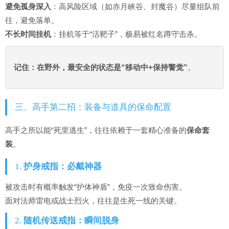
避免孤身深入
：高风险区域（如赤月峡谷、封魔谷）尽量组队前
往，避免落单。
不长时间挂机
：挂机等于“活靶子”，极易被红名蹲守击杀。
记住：在野外，最安全的状态是“移动中+保持警觉”
。
三、高手第二招：装备与道具的保命配置
高手之所以能“死里逃生”，往往依赖于一套精心准备的
保命套
装
。
1.
护身戒指：必戴神器
被攻击时有概率触发“护体神盾”，免疫一次致命伤害。
面对法师雷电或战士烈火，往往是生死一线的关键。
2.
随机传送戒指：瞬间脱身