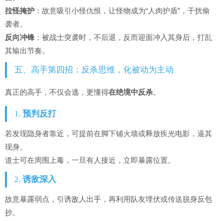
拉怪掩护
：故意吸引小怪仇恨，让怪物成为“人肉护盾”，干扰偷
袭者。
反向冲锋
：被战士突袭时，不后退，反而迎面冲入其身后，打乱
其输出节奏。
五、高手第四招：反杀思维，化被动为主动
真正的高手，不仅会逃，更懂得
在绝境中反杀
。
1.
预判反打
若发现隐身者靠近，可提前在脚下铺火墙或释放疾光电影，逼其
现身。
道士可在周围上毒，一旦有人接近，立即暴露位置。
2.
诱敌深入
故意暴露弱点，引诱敌人出手，再利用队友埋伏或传送脱身反包
抄。