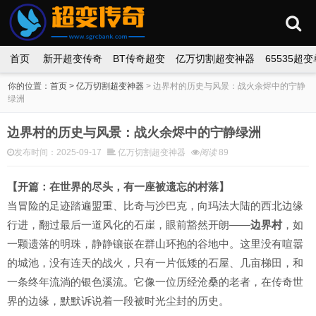
首页
新开超变传奇
BT传奇超变
亿万切割超变神器
65535超
你的位置：
首页
>
亿万切割超变神器
>
边界村的历史与风景：战火余烬中的宁静
绿洲
边界村的历史与风景：战火余烬中的宁静绿洲
发布时间：2025-09-17
亿万切割超变神器
阅读
89
【开篇：在世界的尽头，有一座被遗忘的村落】
当冒险的足迹踏遍盟重、比奇与沙巴克，向玛法大陆的西北边缘
行进，翻过最后一道风化的石崖，眼前豁然开朗——
边界村
，如
一颗遗落的明珠，静静镶嵌在群山环抱的谷地中。这里没有喧嚣
的城池，没有连天的战火，只有一片低矮的石屋、几亩梯田，和
一条终年流淌的银色溪流。它像一位历经沧桑的老者，在传奇世
界的边缘，默默诉说着一段被时光尘封的历史。