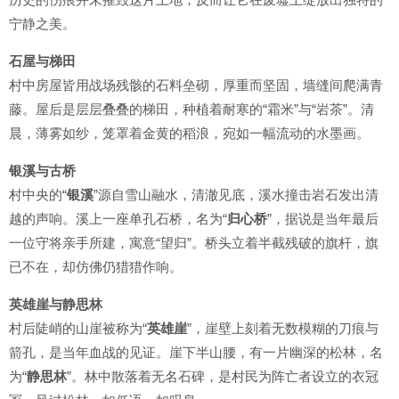
宁静之美。
石屋与梯田
村中房屋皆用战场残骸的石料垒砌，厚重而坚固，墙缝间爬满青
藤。屋后是层层叠叠的梯田，种植着耐寒的“霜米”与“岩茶”。清
晨，薄雾如纱，笼罩着金黄的稻浪，宛如一幅流动的水墨画。
银溪与古桥
村中央的“
银溪
”源自雪山融水，清澈见底，溪水撞击岩石发出清
越的声响。溪上一座单孔石桥，名为“
归心桥
”，据说是当年最后
一位守将亲手所建，寓意“望归”。桥头立着半截残破的旗杆，旗
已不在，却仿佛仍猎猎作响。
英雄崖与静思林
村后陡峭的山崖被称为“
英雄崖
”，崖壁上刻着无数模糊的刀痕与
箭孔，是当年血战的见证。崖下半山腰，有一片幽深的松林，名
为“
静思林
”。林中散落着无名石碑，是村民为阵亡者设立的衣冠