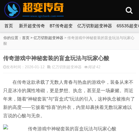
首页
新开超变传奇
BT传奇超变
亿万切割超变神器
65535超
你的位置：
首页
>
亿万切割超变神器
>
传奇游戏中神秘套装的盲盒玩法与玩家心
酸
传奇游戏中神秘套装的盲盒玩法与玩家心酸
发布时间：2026-01-12
亿万切割超变神器
阅读
42
在传奇这款承载了无数人青春与热血的游戏中，装备从来不
只是冰冷的属性堆砌，更是梦想、执念，甚至是一场豪赌。而近
年来，随着“神秘套装”与“盲盒式”玩法的引入，这种执念被推向了
新的高度——它披着“惊喜”的外衣，内里却裹挟着无数玩家难以
言说的心酸与无奈。