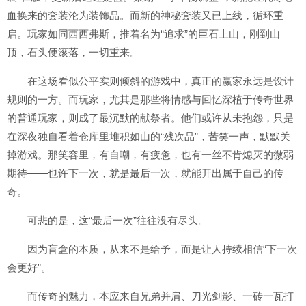
血换来的套装沦为装饰品。而新的神秘套装又已上线，循环重
启。玩家如同西西弗斯，推着名为“追求”的巨石上山，刚到山
顶，石头便滚落，一切重来。
在这场看似公平实则倾斜的游戏中，真正的赢家永远是设计
规则的一方。而玩家，尤其是那些将情感与回忆深植于传奇世界
的普通玩家，则成了最沉默的献祭者。他们或许从未抱怨，只是
在深夜独自看着仓库里堆积如山的“残次品”，苦笑一声，默默关
掉游戏。那笑容里，有自嘲，有疲惫，也有一丝不肯熄灭的微弱
期待——也许下一次，就是最后一次，就能开出属于自己的传
奇。
可悲的是，这“最后一次”往往没有尽头。
因为盲盒的本质，从来不是给予，而是让人持续相信“下一次
会更好”。
而传奇的魅力，本应来自兄弟并肩、刀光剑影、一砖一瓦打