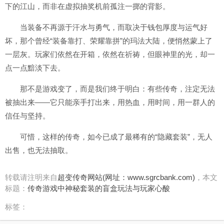
下的江山，而非在虚拟抽奖机前孤注一掷的背影。
当装备不再源于汗水与勇气，而取决于钱包厚度与运气好
坏，那个曾经“装备靠打、荣耀靠拼”的玛法大陆，便悄然蒙上了
一层灰。玩家们依然在开箱，依然在祈祷，但眼神里的光，却一
点一点黯淡下去。
那不是游戏变了，而是我们终于明白：有些传奇，注定无法
被抽出来——它只能亲手打出来，用热血，用时间，用一群人的
信任与坚持。
可惜，这样的传奇，如今已成了最稀有的“隐藏套装”，无人
出售，也无法抽取。
转载请注明来自
超变传奇网站(网址：www.sgrcbank.com)
，本文
标题：
传奇游戏中神秘套装的盲盒玩法与玩家心酸
标签：