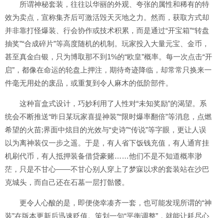
所谓神秘套装，往往以华丽的外观、夸张的属性和稀有的特
效为卖点，宣称集齐后可激活毁天灭地之力。然而，获取方式却
并非靠打怪爆装、行会协作或技术积累，而是通过“开宝箱”“转盘
抽奖”“合成碎片”等高度随机的机制。玩家投入大量元宝、金币，
甚至真金白银，只为博取那不到1%的“欧皇”概率。每一次点击“开
启”，都像在命运的轮盘上押注，期待奇迹降临，却常常只换来一
件毫无用处的废品，或重复到令人麻木的低阶部件。
这种盲盒式设计，巧妙利用了人性对“未知奖励”的渴望。系
统会不断推送“昨日某玩家喜提神装”“限时爆率翻倍”等消息，点燃
希望的火苗;界面中炫目的光效与“史诗”“传说”等字眼，更让人误
以为离神装仅一步之遥。于是，有人省下饭钱充值，有人通宵挂
机刷代币，有人抵押装备借贷豪赌……他们不是不知道概率渺
茫，只是不甘心——不甘心别人穿上了梦寐以求的套装站在沙巴
克城头，而自己还在石墓一层打骷髅。
更令人心酸的是，即便侥幸凑齐一套，也可能发现所谓的“神
装”在版本更新后迅速贬值。策划一句“平衡调整”，就能让耗尽心